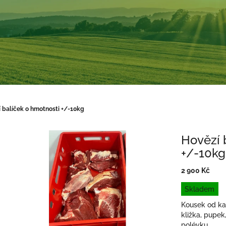
 balíček o hmotnosti +/-10kg
Hovězí 
+/-10kg
2 900 Kč
Měrná
Skladem
cena:
Kousek od kaž
kližka, pupek
polévku