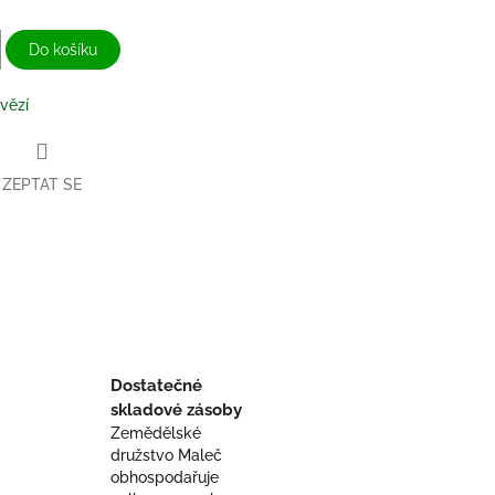
Do košíku
vězí
ZEPTAT SE
book
Dostatečné
skladové zásoby
v
Zemědělské
e
družstvo Maleč
!
obhospodařuje