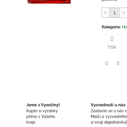
Kategorie
:
Ho
TISK
Twitter
Face
Jsme z Vysočiny!
Vyzvednutí u nás
Kupte si výrobky
Zastavte se u nás 
přímo z Vašeho
Malči a vyzvednět
kraje
si svojí objednávku