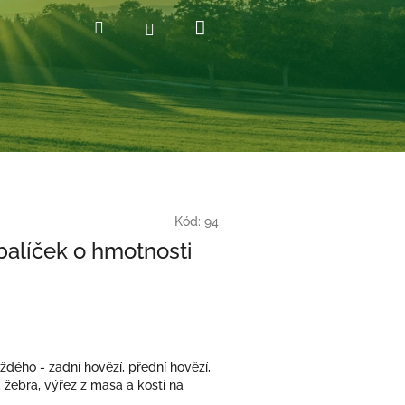
Nákupní
Hledat
Přihlášení
košík
Kód:
94
balíček o hmotnosti
dého - zadní hovězí, přední hovězí,
, žebra, výřez z masa a kosti na