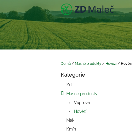
Přejít
na
obsah
Domů
/
Masné produkty
/
Hovězí
/
Hovězí
P
Kategorie
o
Přeskočit
kategorie
s
Zelí
t
Masné produkty
r
a
Vepřové
n
Hovězí
n
í
Mák
p
Kmín