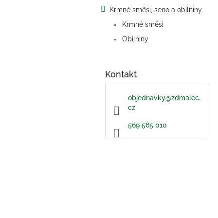
a
Krmné směsi, seno a obilniny
n
e
Krmné směsi
l
Obilniny
Kontakt
objednavky
@
zdmalec.
cz
569 565 010