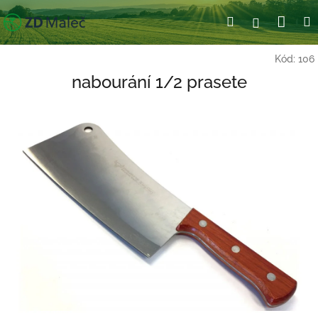
Přejít
Nák
Hledat
Přihlášení
na
obsah
koší
Kód:
106
nabourání 1/2 prasete