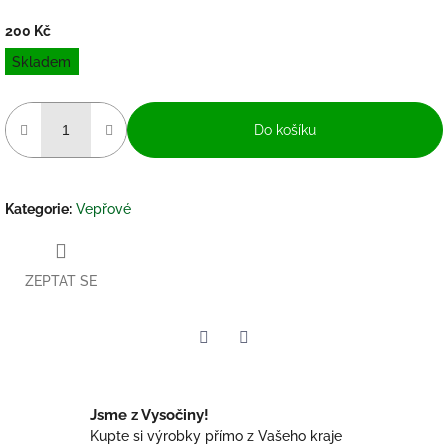
200 Kč
Měrná
Skladem
cena:
Do košíku
Kategorie
:
Vepřové
ZEPTAT SE
Twitter
Facebook
Jsme z Vysočiny!
Kupte si výrobky přímo z Vašeho kraje