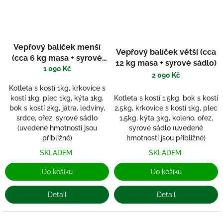
Vepřový balíček menší
Vepřový balíček větší (cca
(cca 6 kg masa + syrové
12 kg masa + syrové sádlo)
sádlo)
1 090 Kč
2 090 Kč
Kotleta s kostí 1kg, krkovice s
Kotleta s kostí 1,5kg, bok s kostí
kostí 1kg, plec 1kg, kýta 1kg,
2,5kg, krkovice s kostí 1kg, plec
bok s kostí 2kg, játra, ledviny,
1,5kg, kýta 3kg, koleno, ořez,
srdce, ořez, syrové sádlo
syrové sádlo (uvedené
(uvedené hmotnosti jsou
hmotnosti jsou přibližné)
přibližné)
SKLADEM
SKLADEM
Do košíku
Do košíku
Detail
Detail