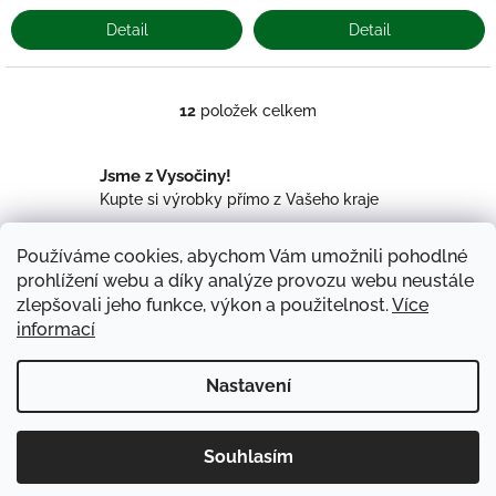
Detail
Detail
12
položek celkem
O
v
l
Jsme z Vysočiny!
á
Kupte si výrobky přímo z Vašeho kraje
d
a
c
Vyzvednutí u nás
Používáme cookies, abychom Vám umožnili pohodlné
í
Zastavte se u nás v Malči a vyzvedněte si svojí
prohlížení webu a díky analýze provozu webu neustále
p
objednávku!
zlepšovali jeho funkce, výkon a použitelnost.
Více
r
v
informací
Dostatečné skladové zásoby
k
Zemědělské družstvo Maleč obhospodařuje celkem
y
Nastavení
1.750 ha
v
ý
p
Z
i
Souhlasím
Veškeré maso můžeme vakuově zabalit - stačí přidat do košíku
á
Copyright 2026
ZD Maleč
. Všechna práva vyhrazena.
s
Vytvořil Shoptet
produkt vakuování - najdete ho v záložce "Masné produkty"