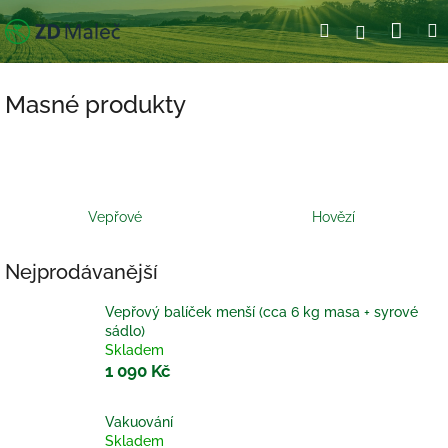
Přejít
Nák
Hledat
Přihlášení
na
obsah
koší
Masné produkty
Vepřové
Hovězí
Nejprodávanější
Vepřový balíček menší (cca 6 kg masa + syrové
sádlo)
Skladem
1 090 Kč
Vakuování
Skladem