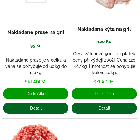
s
ů
p
r
o
d
Nakládaná kýta na gril
Nakládané prase na gril
u
k
120 Kč
95 Kč
t
ů
Cena zálohově 500,- doplatek
Nakládané prase je v celku a
ceny při výdeji zboží. Cena 120
váha se pohybuje od 60kg do
Kč/kg. Hmotnost se pohybuje
120kg.
kolem 10kg.
SKLADEM
SKLADEM
Do košíku
Do košíku
Detail
Detail