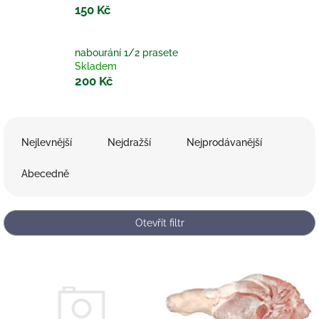
150 Kč
nabourání 1/2 prasete
Skladem
200 Kč
Ř
a
Nejlevnější
Nejdražší
Nejprodávanější
z
e
Abecedně
n
í
p
Otevřít filtr
r
o
V
d
ý
u
p
k
i
t