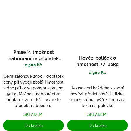
Prase ½ (možnost
Hovězí balíček o
nabourání za příplatek
hmotnosti +/-10kg
200,- Kč)
2 500 Kč
2 900 Kč
Cena zálohově 2500,- doplatek
ceny při výdeji zboží. Hmotnost
Kousek od každého - zadní
jedné půlky se pohybuje kolem
hovězí, přední hovězí, kližka,
50kg. Možnost nabourání za
pupek, žebra, výřez z masa a
příplatek 200,- Kč. - vyberte
kosti na polévku
produkt nabourání...
SKLADEM
SKLADEM
Do košíku
Do košíku