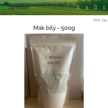
Přejít
Nák
Hledat
Přihlášení
na
obsah
koší
Kód:
134
Mák bílý - 500g