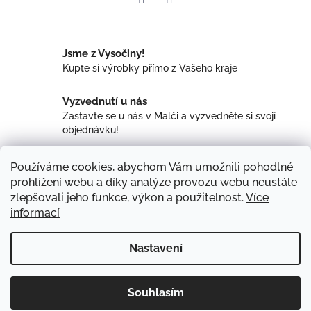
Twitter
Facebook
Jsme z Vysočiny!
Kupte si výrobky přímo z Vašeho kraje
Vyzvednutí u nás
Zastavte se u nás v Malči a vyzvedněte si svojí
objednávku!
Dostatečné skladové zásoby
Používáme cookies, abychom Vám umožnili pohodlné
Zemědělské družstvo Maleč obhospodařuje celkem
prohlížení webu a díky analýze provozu webu neustále
1.750 ha
zlepšovali jeho funkce, výkon a použitelnost.
Více
informací
Popis
Diskuze
Nastavení
Popis produktu není dostupný
Z
Souhlasím
Veškeré maso můžeme vakuově zabalit - stačí přidat do košíku
á
Copyright 2026
ZD Maleč
. Všechna práva vyhrazena.
Vytvořil Shoptet
produkt vakuování - najdete ho v záložce "Masné produkty"