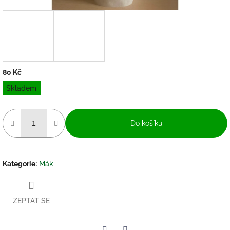
80 Kč
Měrná
Skladem
cena:
Do košíku
Kategorie
:
Mák
ZEPTAT SE