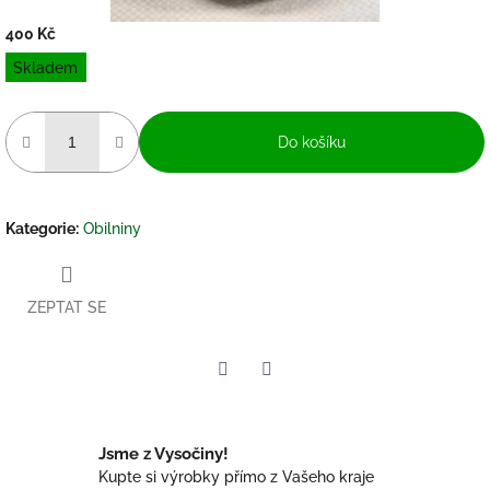
400 Kč
Měrná
Skladem
cena:
Do košíku
Kategorie
:
Obilniny
ZEPTAT SE
Twitter
Facebook
Jsme z Vysočiny!
Kupte si výrobky přímo z Vašeho kraje