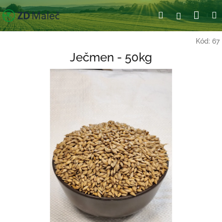
Přejít
Nák
Hledat
Přihlášení
na
obsah
koší
Kód:
67
Ječmen - 50kg